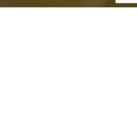
“Het is beter om te frituren
in vaste vetten”
Deze uitspraak van Van Boekel is opmerkelijk.
Jarenlang is het gebruik van vloeibare
plantaardige frituurolie bij cafetaria’s,
snackbars en frituren intensief gepromoot en
werden de vaste vetten inclusief het
traditionele rundervet door velen in de ban
gedaan. Ook de frietpannen thuis staan nu
veelal gevuld met vloeibare varianten.
In de video zegt hoogleraar Van Boekel hierover: